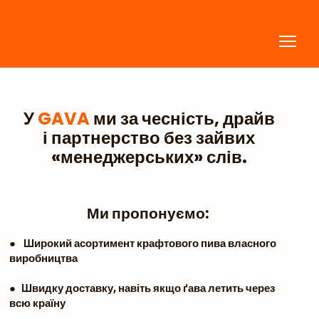
У
GAVA
ми за чесність, драйв
і партнерство без зайвих
«менеджерських» слів.
Ми пропонуємо:
● Широкий асортимент крафтового пива власного
виробництва
● Швидку доставку, навіть якщо ґава летить через
всю країну