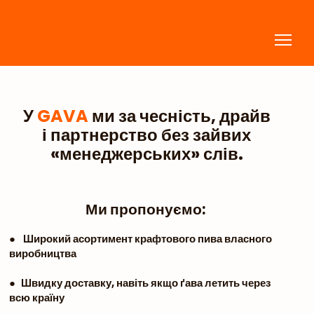
У
GAVA
ми за чесність, драйв
і партнерство без зайвих
«менеджерських» слів.
Ми пропонуємо:
● Широкий асортимент крафтового пива власного
виробництва
● Швидку доставку, навіть якщо ґава летить через
всю країну